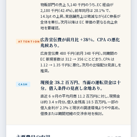
物販部門の売上 5,140 千円のうち、EC 経由が
2,180 千円（42.4%）。前年同月は 28.1% で、
14.3pt の上昇。実店舗売上は微減ながらEC伸長が
全体を牽引。次月以降は EC 単価の更なる向上余
地を要確認。
広告宣伝費が前月比 +38%。CPA の悪化
ATTENTION
兆候あり。
広告宣伝費 480 千円（前月 348 千円）。同期間の
EC 新規客数は 312 → 356 にとどまり、CPA は
1.12 → 1.35 千円に悪化。次月の出稿配分見直しを
推奨。
現預金 38.2 百万円、当面の運転資金は十
CASH
分。借入条件の見直し余地あり。
直近 6 ヶ月の平均月商 11.2 百万円に対し、現預金
は約 3.4 ヶ月分。借入金残高 18.5 百万円。一部の
借入金利が 2.3% と現状の調達環境よりやや高め。
借換または期間短縮の交渉余地を検討。