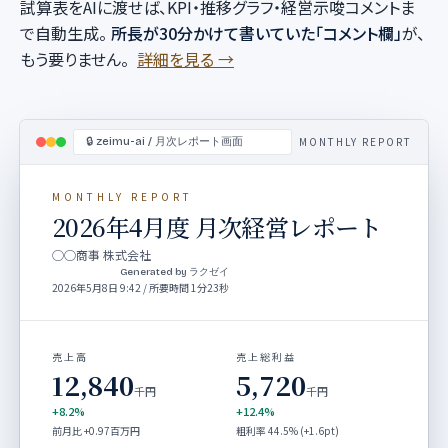
試算表をAIに渡せば、KPI・推移グラフ・経営示唆コメントま
で自動生成。
所長が30分かけて書いていた「コメント欄」
が、
もう要りません。
詳細を見る →
MONTHLY REPORT
🔒 zeimu-ai / 月次レポート画面
MONTHLY REPORT
2026年4月度 月次経営レポート
◯◯商事 株式会社
Generated by ラクゼイ
2026年5月8日 9:42 / 所要時間 1分23秒
売上高
売上総利益
12,840
5,720
千円
千円
+8.2%
+12.4%
前月比 +0.97百万円
粗利率 44.5% (+1.6pt)