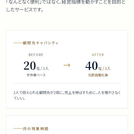
「なんとなく便利」ではなく、経営指標を動かすことを目的と
したサービスです。
顧問先キャパシティ
BEFORE
AFTER
20
40
→
社 / 1人
社 / 1人
手作業ベース
仕訳自動化後
1人で抱えられる顧問先が2倍に。売上を伸ばすために、人を増やさなく
ていい。
月の残業時間