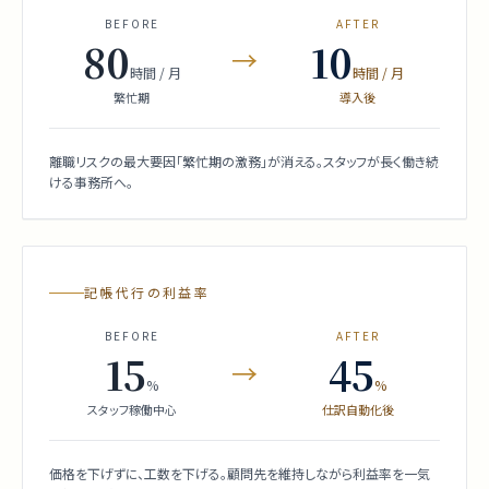
BEFORE
AFTER
80
10
→
時間 / 月
時間 / 月
繁忙期
導入後
離職リスクの最大要因「繁忙期の激務」が消える。スタッフが長く働き続
ける事務所へ。
記帳代行の利益率
BEFORE
AFTER
15
45
→
%
%
スタッフ稼働中心
仕訳自動化後
価格を下げずに、工数を下げる。顧問先を維持しながら利益率を一気