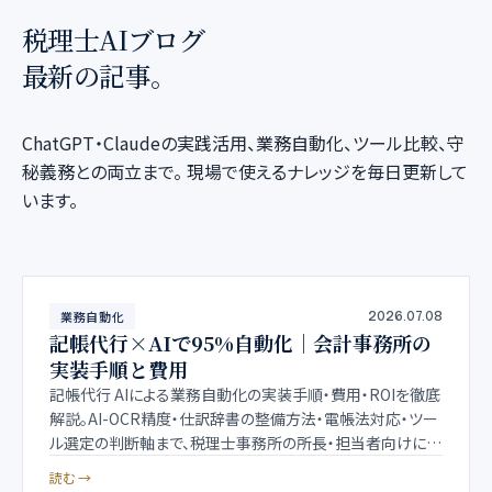
税理士AIブログ
最新の記事。
ChatGPT・Claudeの実践活用、業務自動化、ツール比較、守
秘義務との両立まで。 現場で使えるナレッジを毎日更新して
います。
業務自動化
2026.07.08
記帳代行×AIで95%自動化｜会計事務所の
実装手順と費用
記帳代行 AIによる業務自動化の実装手順・費用・ROIを徹底
解説。AI-OCR精度・仕訳辞書の整備方法・電帳法対応・ツー
ル選定の判断軸まで、税理士事務所の所長・担当者向けに実
務レベルでまとめます。
読む →