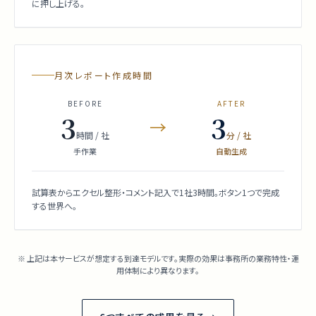
に押し上げる。
月次レポート作成時間
BEFORE
AFTER
3
3
→
時間 / 社
分 / 社
手作業
自動生成
試算表からエクセル整形・コメント記入で1社3時間。ボタン1つで完成
する世界へ。
※ 上記は本サービスが想定する到達モデルです。実際の効果は事務所の業務特性・運
用体制により異なります。