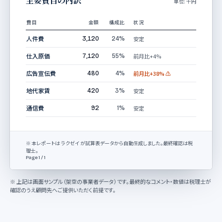
主要費目の内訳
単位: 千円
費目
金額
構成比
状況
人件費
安定
3,120
24%
仕入原価
前月比+4%
7,120
55%
広告宣伝費
前月比+38% ⚠
480
4%
地代家賃
安定
420
3%
通信費
安定
92
1%
※ 本レポートは ラクゼイ が試算表データから自動生成しました。最終確認は税
理士。
Page 1 / 1
※ 上記は画面サンプル（架空の事業者データ）です。最終的なコメント・数値は税理士が
確認のうえ顧問先へご提供いただく前提です。