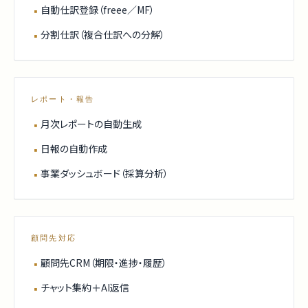
自動仕訳登録（freee／MF）
▪
分割仕訳（複合仕訳への分解）
▪
レポート・報告
月次レポートの自動生成
▪
日報の自動作成
▪
事業ダッシュボード（採算分析）
▪
顧問先対応
顧問先CRM（期限・進捗・履歴）
▪
チャット集約＋AI返信
▪