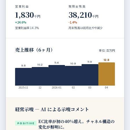
営業利益
現預金残高
1,830
38,210
千円
千円
+24.6%
-1.4%
営業利益率 14.3%
月末残高は前月比やや減少
売上推移（6ヶ月）
単位: 百万円
12.8
11.9
11.4
10.9
10.2
9.8
2025-11
12
2026-01
02
03
04
経営示唆 — AI による示唆コメント
EC比率が初の40%超え。チャネル構造の
POSITIVE
変化が鮮明に。