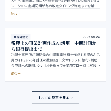
ガイド。事前確定届出・所得分散・社会保険料との総合シミュ
レーション、定期同額給与の改定タイミング判定までを業務
フローに沿って解説します。
読む →
業務自動化
2026.06.26
税理士の事業計画作成AI活用｜中期計画か
ら銀行提出まで
税理士事務所が顧問先の中期事業計画を作成する際のAI活
用ガイド。3〜5年計画の数値設計、文章ドラフト、銀行・補助
金申請への転用、シナリオ分析までを業務フロー別に解説し
ます。守秘義務とデータ取扱の論点もまとめました。
読む →
すべての記事を見る
→