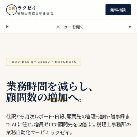
本文へスキップ
ラクゼイ
無料相談
税理士業務自動化支援
メニューを開く
▾
PROVIDED BY CEEEV × KOTUKOTU
業務時間を減らし、
顧問数の
増加
へ。
仕訳から月次レポート・日報、顧問先の管理・連絡・議事録ま
で AI に任せ、増員ゼロで顧問先を
2倍
に。 税理士事務所の
業務自動化サービス
。
ラクゼイ