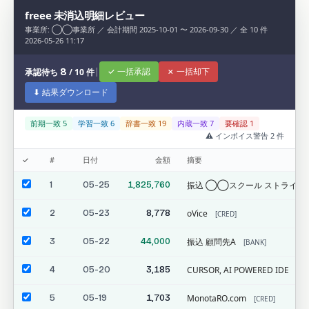
freee 未消込明細レビュー
事業所: ◯◯事業所 ／ 会計期間 2025-10-01 〜 2026-09-30 ／ 全 10 件
2026-05-26 11:17
|
✓ 一括承認
✗ 一括却下
承認待ち
8
/ 10 件
⬇ 結果ダウンロード
前期一致 5
学習一致 6
辞書一致 19
内蔵一致 7
要確認 1
⚠️ インボイス警告 2 件
✓
#
日付
金額
摘要
1
05-25
1,825,760
振込 ◯◯スクール ストライプ
2
05-23
8,778
oVice
[CRED]
3
05-22
44,000
振込 顧問先A
[BANK]
4
05-20
3,185
CURSOR, AI POWERED IDE
[CR
5
05-19
1,703
MonotaRO.com
[CRED]