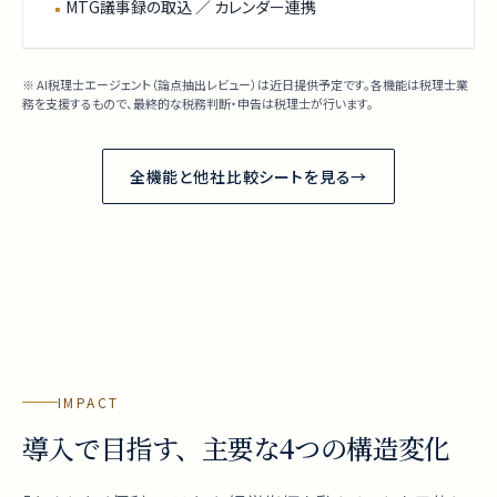
MTG議事録の取込 ／ カレンダー連携
▪
※ AI税理士エージェント（論点抽出レビュー）は近日提供予定です。各機能は税理士業
務を支援するもので、最終的な税務判断・申告は税理士が行います。
全機能と他社比較シートを見る
→
IMPACT
導入で目指す、主要な4つの構造変化