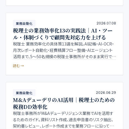
業務自動化
2026.07.08
税理士の業務効率化13の実践法｜AI・ツー
ル・体制づくりで顧問先対応力を上げる
税理士 業務効率化の具体策13選を解説。AI記帳・AI-OCR・
月次レポート自動化・経費精算フロー整備・AIエージェント
活用まで、5〜50名規模の税理士事務所がそのまま実行でき
る導入ロードマップと工数削減の目安を、業務別・フェーズ
読む →
別に整理して紹介します。
業務自動化
2026.06.29
M&AデューデリのAI活用｜税理士のための
税務DD効率化
税理士事務所がM&Aデューデリジェンス業務でAIを活用す
るためのガイド。資料リスト作成、過去申告書のリスク抽出、
契約書レビュー、レポート作成までを業務フローに沿って解