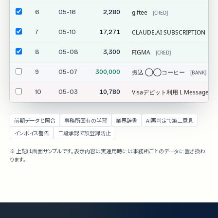
6
05-16
2,280
giftee
[CRED]
7
05-10
17,271
CLAUDE.AI SUBSCRIPTION
[C
8
05-08
3,300
FIGMA
[CRED]
9
05-07
300,000
振込 ◯◯コーヒー
[BANK]
10
05-03
10,780
Visaデビット利用 L Message
[
前期データと照合
事務所固有の学習
業界辞書
AI再判定で第二意見
インボイス警告
二段承認で誤登録防止
※ 上記は画面サンプルです。表示内容は実運用時には事務所ごとのデータに置き換わ
ります。